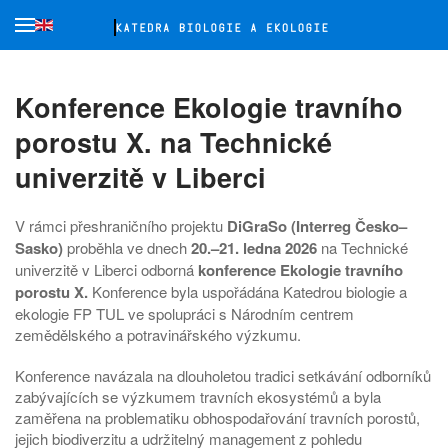
Přejít na hlavní obsah
Konference Ekologie travního
porostu X. na Technické
univerzitě v Liberci
V rámci přeshraničního projektu
DiGraSo (Interreg Česko–
Sasko)
proběhla ve dnech
20.–21. ledna 2026
na Technické
univerzitě v Liberci odborná
konference Ekologie travního
porostu X.
Konference byla uspořádána Katedrou biologie a
ekologie FP TUL ve spolupráci s Národním centrem
zemědělského a potravinářského výzkumu.
Konference navázala na dlouholetou tradici setkávání odborníků
zabývajících se výzkumem travních ekosystémů a byla
zaměřena na problematiku obhospodařování travních porostů,
jejich biodiverzitu a udržitelný management z pohledu