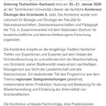
(Interreg Tschechien–Sachsen)
fand am
20.–21. Januar 2026
an der Technischen Universität Liberec die fachliche
Konferenz
Ökologie des Grünlands X.
statt. Die Konferenz wurde vom
Lehrstuhl für Biologie und Ökologie der Fakultät für
Naturwissenschaften, Geisteswissenschaften und Pädagogik
der TUL in Zusammenarbeit mit dem Nationalen Zentrum für
landwirtschaftliche und lebensmittelbezogene Forschung
organisiert.
Die Konferenz knüpfte an die langjährige Tradition fachlicher
Treffen von Expertinnen und Experten auf dem Gebiet der
Grünlandforschung an und widmete sich der Bewirtschaftung
von Grünland, seiner Biodiversität sowie einem nachhaltigen
Management aus Sicht der Landwirtschaft und des
Naturschutzes. Ein bedeutender Teil des Programms war dem
Thema
regionaler Saatgutmischungen
gewidmet,
insbesondere deren Produktion, Nutzung und Bedeutung für die
Wiederherstellung und Förderung der Artenvielfalt von
Grünlandflächen.
Die Konferenz umfasste Fachvorträge, eine Postersession