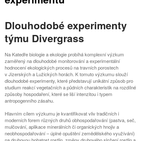
Dlouhodobé experimenty
týmu Divergrass
Na Katedře biologie a ekologie probíhá komplexní výzkum
zaměřený na dlouhodobé monitorování a experimentální
hodnocení ekologických procesů na travních porostech
v Jizerských a Lužických horách. K tomuto výzkumu slouží
dlouhodobé experimenty, které představují unikátní způsob pro
studium reakcí vegetačních a půdních charakteristik na rozdílné
způsoby hospodaření, které se liší intenzitou i typem
antropogenního zásahu.
Hlavním cílem výzkumu je kvantifikovat vliv tradičních i
moderních forem různých druhů obhospodařování (pastva, seč,
mulčování, aplikace minerálních či organických hnojiv a
neobhospodařování – úplné opuštění zemědělského využívání)
na druhovou bohatost rostlin, změny druhového složení rostlin a