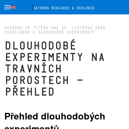
Přejít na hlavní obsah
NAPSÁNO OD TITĚRA DNE
26. LISTOPAD 2025
.
ZVEŘEJNĚNO V
DLOUHODOBÉ EXPERIMENTY
.
Dlouhodobé
experimenty na
travních
porostech –
přehled
Přehled dlouhodobých
experimentů