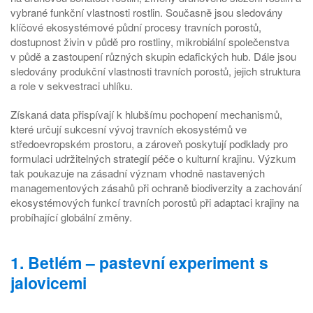
vybrané funkční vlastnosti rostlin. Současně jsou sledovány
klíčové ekosystémové půdní procesy travních porostů,
dostupnost živin v půdě pro rostliny, mikrobiální společenstva
v půdě a zastoupení různých skupin edafických hub. Dále jsou
sledovány produkční vlastnosti travních porostů, jejich struktura
a role v sekvestraci uhlíku.
Získaná data přispívají k hlubšímu pochopení mechanismů,
které určují sukcesní vývoj travních ekosystémů ve
středoevropském prostoru, a zároveň poskytují podklady pro
formulaci udržitelných strategií péče o kulturní krajinu. Výzkum
tak poukazuje na zásadní význam vhodně nastavených
managementových zásahů při ochraně biodiverzity a zachování
ekosystémových funkcí travních porostů při adaptaci krajiny na
probíhající globální změny.
1. Betlém – pastevní experiment s
jalovicemi