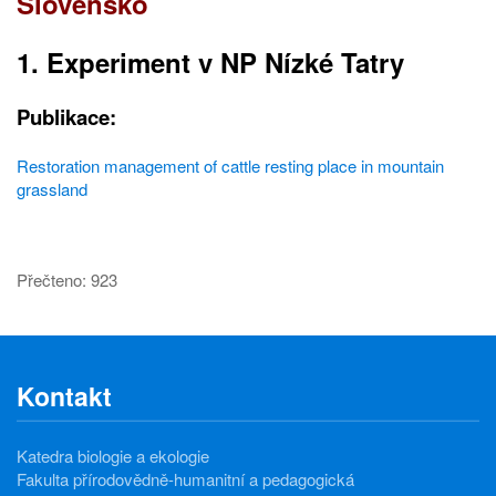
Slovensko
1. Experiment v NP Nízké Tatry
Publikace:
Restoration management of cattle resting place in mountain
grassland
Přečteno: 923
Kontakt
Katedra biologie a ekologie
Fakulta přírodovědně-humanitní a pedagogická